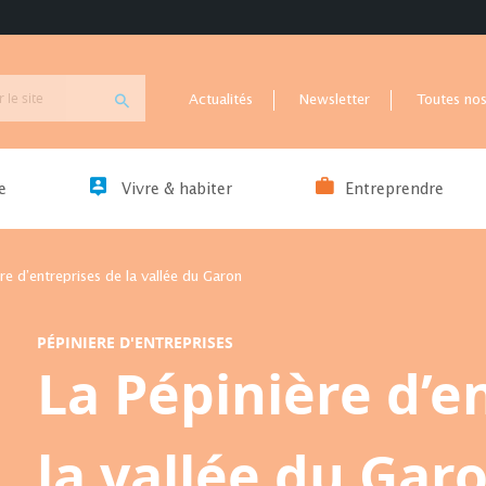
Actualités
Newsletter
Toutes nos
e
Vivre & habiter
Entreprendre
re d’entreprises de la vallée du Garon
PÉPINIERE D'ENTREPRISES
La Pépinière d’e
la vallée du Gar