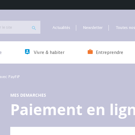
Actualités
Newsletter
Toutes nos
e
Vivre & habiter
Entreprendre
avec PayFiP
MES DEMARCHES
Paiement en lig