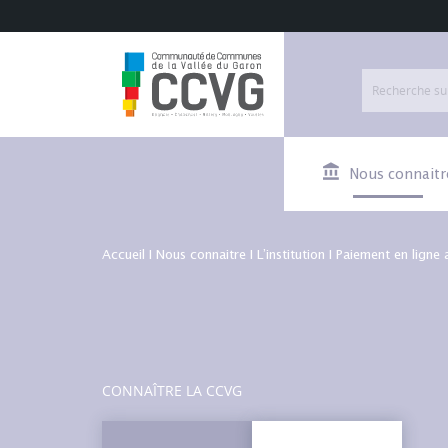
Nous connaitr
Accueil
I
Nous connaitre
I
L’institution
I
Paiement en ligne 
CONNAÎTRE LA CCVG