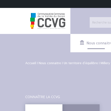
Nous connaitr
Accueil
I
Nous connaitre
I
Un territoire d’équilibre
I
Millery
CONNAÎTRE LA CCVG