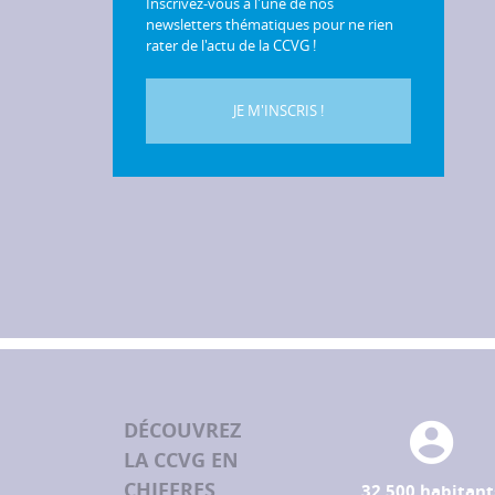
Inscrivez-vous à l'une de nos
newsletters thématiques pour ne rien
rater de l'actu de la CCVG !
JE M'INSCRIS !
DÉCOUVREZ
LA CCVG EN
CHIFFRES
32 500 habitant