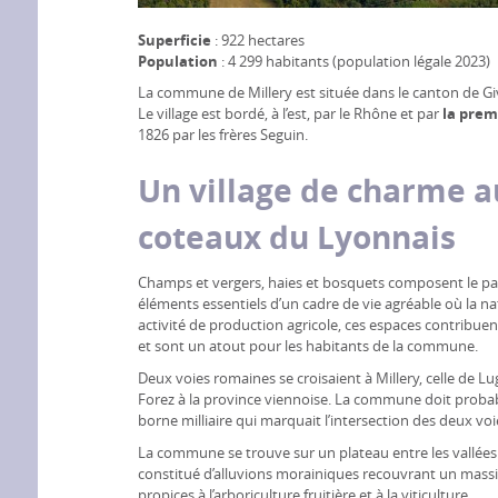
Superficie
: 922 hectares
Population
: 4 299 habitants (population légale 2023)
La commune de Millery est située dans le canton de Gi
Le village est bordé, à l’est, par le Rhône et par
la prem
1826 par les frères Seguin.
Un village de charme a
coteaux du Lyonnais
Champs et vergers, haies et bosquets composent le pa
éléments essentiels d’un cadre de vie agréable où la n
activité de production agricole, ces espaces contribuen
et sont un atout pour les habitants de la commune.
Deux voies romaines se croisaient à Millery, celle de 
Forez à la province viennoise. La commune doit prob
borne milliaire qui marquait l’intersection des deux voi
La commune se trouve sur un plateau entre les vallée
constitué d’alluvions morainiques recouvrant un massif cr
propices à l’arboriculture fruitière et à la viticulture.