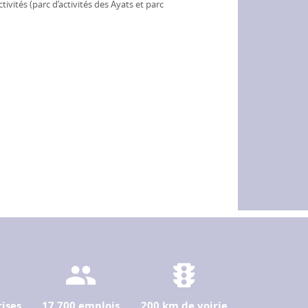
ivités (parc d’activités des Ayats et parc
ises
17 700 emplois
200 km de voirie