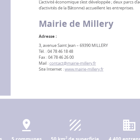
L’activité économique s’est développée ; deux parcs d’act
d’activités de la Bâtonne) accueillent les entreprises.
Mairie de Millery
Adresse :
3, avenue Saint Jean – 69390 MILLERY
Tél. : 04 78 46 18 48
Fax : 04 78 46 26 00
Mail :
contact@mairie-millery.fr
Site Internet :
www.mairie-millery.fr
2
s
5 communes
50 km
de superficie
4 400 entrepr