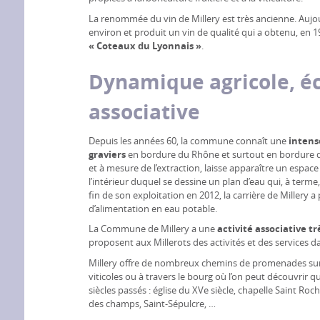
La renommée du vin de Millery est très ancienne. Aujour
environ et produit un vin de qualité qui a obtenu, en 
« Coteaux du Lyonnais »
.
Dynamique agricole, é
associative
Depuis les années 60, la commune connaît une
intens
graviers
en bordure du Rhône et surtout en bordure du
et à mesure de l’extraction, laisse apparaître un espace
l’intérieur duquel se dessine un plan d’eau qui, à terme,
fin de son exploitation en 2012, la carrière de Millery
d’alimentation en eau potable.
La Commune de Millery a une
activité associative tr
proposent aux Millerots des activités et des services dan
Millery offre de nombreux chemins de promenades sur 
viticoles ou à travers le bourg où l’on peut découvrir q
siècles passés : église du XVe siècle, chapelle Saint Ro
des champs, Saint-Sépulcre, …