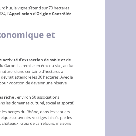
d’hui, la vigne s’étend sur 70 hectares
1984,
l’Appellation d’Origine Contrôlée
conomique et
e activité d’extraction de sable et de
 Garon. La remise en état du site, au fur
 naturel d’une centaine d’hectares à
 devrait atteindre les 30 hectares. Avec la
 a pour vocation de devenir une réserve
ès riche
; environ 50 associations
s les domaines culturel, social et sportif.
les berges du Rhône, dans les sentiers
uelques souvenirs-vestiges laissés par les
ch, châteaux, croix de carrefours, maisons