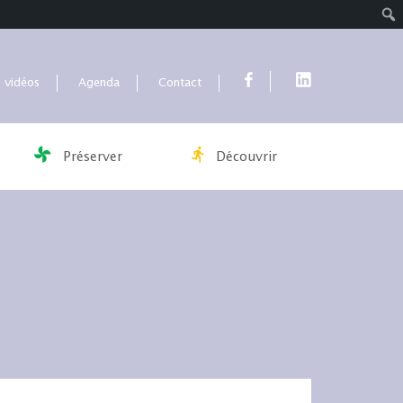
Rech
 vidéos
Agenda
Contact
Préserver
Découvrir