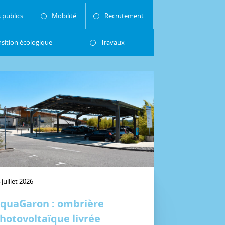
 publics
Mobilité
Recrutement
nsition écologique
Travaux
 juillet 2026
quaGaron : ombrière
hotovoltaïque livrée