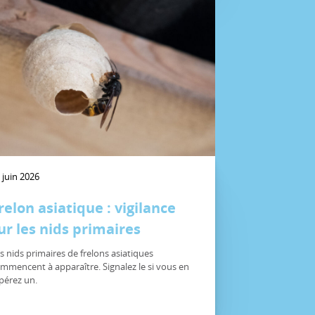
 juin 2026
relon asiatique : vigilance
ur les nids primaires
s nids primaires de frelons asiatiques
mmencent à apparaître. Signalez le si vous en
pérez un.