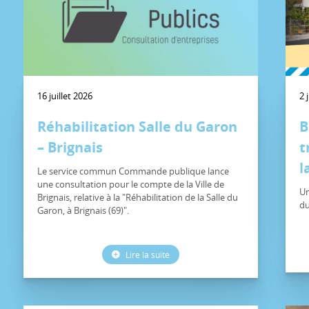
16 juillet 2026
2 
Réhabilitation Salle du Garon
B
– Brignais
t
l
Le service commun Commande publique lance
une consultation pour le compte de la Ville de
Un
Brignais, relative à la "Réhabilitation de la Salle du
du
Garon, à Brignais (69)".
Lire la suite