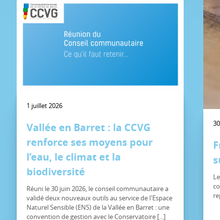
1 juillet 2026
30
Vallée en Barret : la CCVG
renforce ses moyens pour
F
l’eau, le climat et la
s
biodiversité
Le
co
Réuni le 30 juin 2026, le conseil communautaire a
re
validé deux nouveaux outils au service de l'Espace
Naturel Sensible (ENS) de la Vallée en Barret : une
convention de gestion avec le Conservatoire [...]