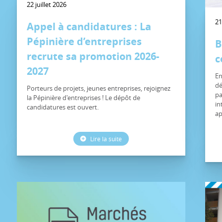
22 juillet 2026
21
Appel à candidatures : La
Pépinière d’entreprises
B
recrute sa promotion 2026-
c
2027
En
dé
Porteurs de projets, jeunes entreprises, rejoignez
pa
la Pépinière d'entreprises ! Le dépôt de
in
candidatures est ouvert.
ap
Lire la suite