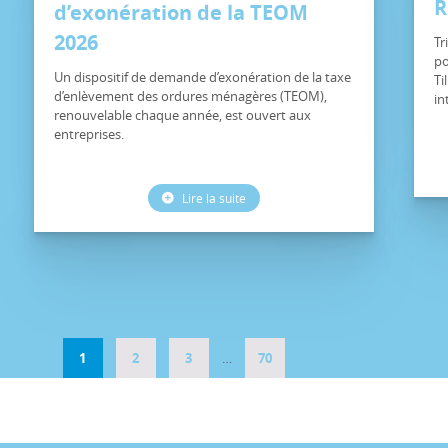
R
d’exonération de la TEOM
2026
Tr
po
Un dispositif de demande d’exonération de la taxe
Ti
d’enlèvement des ordures ménagères (TEOM),
in
renouvelable chaque année, est ouvert aux
entreprises.
Lire la suite
1
2
3
…
70
PAGE SUIVANTE »