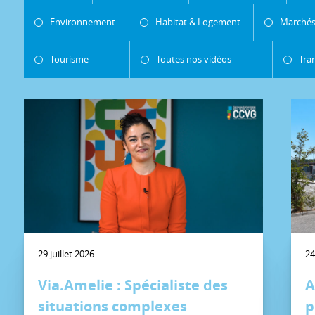
Environnement
Habitat & Logement
Marchés
Tourisme
Toutes nos vidéos
Tra
29 juillet 2026
24
Via.Amelie : Spécialiste des
A
situations complexes
p