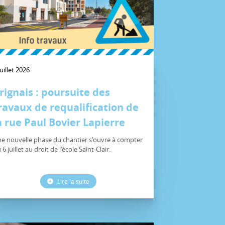
juillet 2026
rignais : poursuite des
ravaux de requalification de
a rue Paul Bovier Lapierre
e nouvelle phase du chantier s'ouvre à compter
 6 juillet au droit de l'école Saint-Clair.
Lire la suite