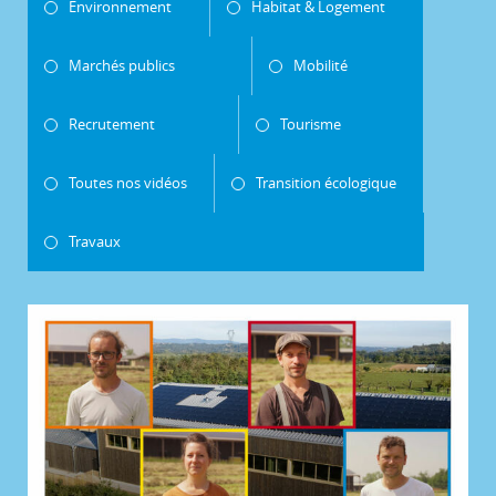
Environnement
Habitat & Logement
Marchés publics
Mobilité
Recrutement
Tourisme
Toutes nos vidéos
Transition écologique
Travaux