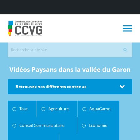
Vidéos Paysans dans la vallée du Garon
Retrouvez nos différents contenus
Tout
Agriculture
AquaGaron
Conseil Communautaire
Economie