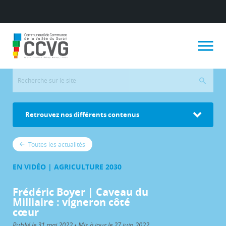
Retrouvez nos différents contenus
Toutes les actualités
EN VIDÉO | AGRICULTURE 2030
Frédéric Boyer | Caveau du
Milliaire : vigneron côté
cœur
Publié le 31 mai 2022 • Mis à jour le 27 juin 2022