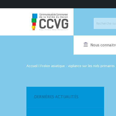
Nous connaitr
Accueil
I
Frelon asiatique : vigilance sur les nids primaires
DERNIÈRES ACTUALITÉS