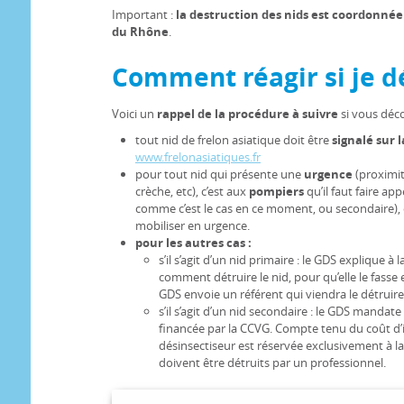
Important :
la destruction des nids est coordonnée
du Rhône
.
Comment réagir si je d
Voici un
rappel de la procédure à suivre
si vous déco
tout nid de frelon asiatique doit être
signalé sur l
www.frelonasiatiques.fr
pour tout nid qui présente une
urgence
(proximit
crèche, etc), c’est aux
pompiers
qu’il faut faire app
comme c’est le cas en ce moment, ou secondaire), c
mobiliser en urgence.
pour les autres cas :
s’il s’agit d’un nid primaire : le GDS explique à
comment détruire le nid, pour qu’elle le fasse e
GDS envoie un référent qui viendra le détruir
s’il s’agit d’un nid secondaire : le GDS mandate
financée par la CCVG. Compte tenu du coût d’i
désinsectiseur est réservée exclusivement à la
doivent être détruits par un professionnel.