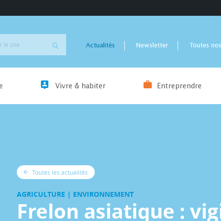
Actualités
Newsletter
Toutes nos
e
Vivre & habiter
Entreprendre
Toutes les actualités
AGRICULTURE | ENVIRONNEMENT
Frelon asiatique : vi