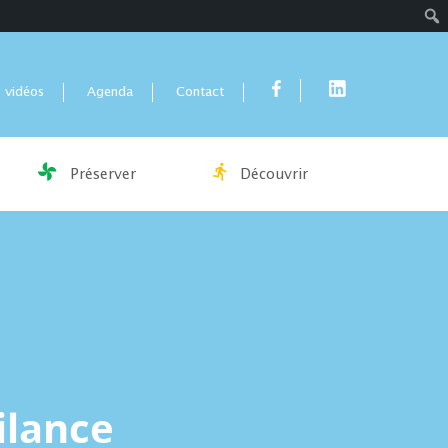
Rech
 vidéos
Agenda
Contact
Préserver
Découvrir
gilance