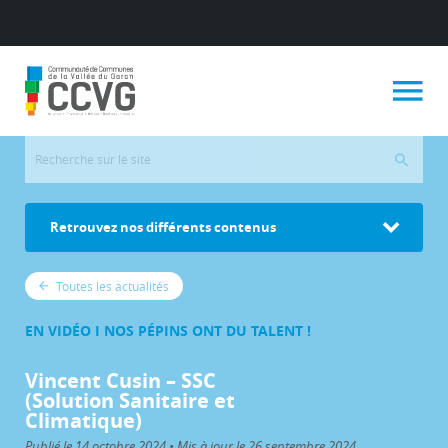
Retrouvez nos différents contenus
Toutes les actualités
EN VIDÉO I NOS PÉPINS ONT DU TALENT !
Vincent Cusin – SSC
(Solution Sanitaire et
Climatique)
Publié le 14 octobre 2024 • Mis à jour le 26 septembre 2024