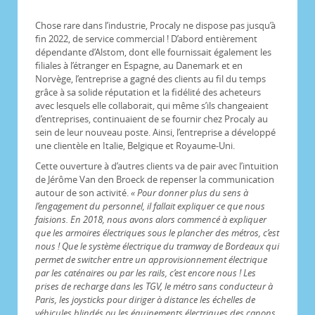
Chose rare dans l’industrie, Procaly ne dispose pas jusqu’à
fin 2022, de service commercial ! D’abord entièrement
dépendante d’Alstom, dont elle fournissait également les
filiales à l’étranger en Espagne, au Danemark et en
Norvège, l’entreprise a gagné des clients au fil du temps
grâce à sa solide réputation et la fidélité des acheteurs
avec lesquels elle collaborait, qui même s’ils changeaient
d’entreprises, continuaient de se fournir chez Procaly au
sein de leur nouveau poste. Ainsi, l’entreprise a développé
une clientèle en Italie, Belgique et Royaume-Uni.
Cette ouverture à d’autres clients va de pair avec l’intuition
de Jérôme Van den Broeck de repenser la communication
autour de son activité.
« Pour donner plus du sens à
l’engagement du personnel, il fallait expliquer ce que nous
faisions. En 2018, nous avons alors commencé à expliquer
que les armoires électriques sous le plancher des métros, c’est
nous ! Que le système électrique du tramway de Bordeaux qui
permet de switcher entre un approvisionnement électrique
par les caténaires ou par les rails, c’est encore nous ! Les
prises de recharge dans les TGV, le métro sans conducteur à
Paris, les joysticks pour diriger à distance les échelles de
véhicules blindés ou les équipements électriques des canons