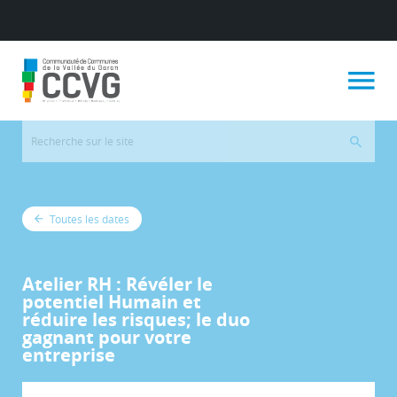
Toutes les dates
Atelier RH : Révéler le
potentiel Humain et
réduire les risques; le duo
gagnant pour votre
entreprise