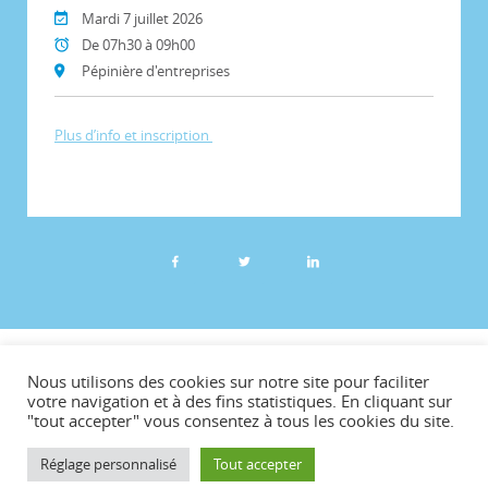
Mardi 7 juillet 2026
De 07h30 à 09h00
Pépinière d'entreprises
Plus d’info et inscription
©CCVG
Nous utilisons des cookies sur notre site pour faciliter
Plan du site
votre navigation et à des fins statistiques. En cliquant sur
"tout accepter" vous consentez à tous les cookies du site.
Mentions légales
Téléchargements
Réglage personnalisé
Tout accepter
Contact