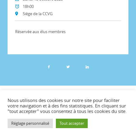
18h00
Siège de la CCVG
Réservée aux élus membres
©CCVG
Nous utilisons des cookies sur notre site pour faciliter
Plan du site
votre navigation et à des fins statistiques. En cliquant sur
"tout accepter" vous consentez à tous les cookies du site.
Mentions légales
Téléchargements
Réglage personnalisé
Tout accepter
Contact