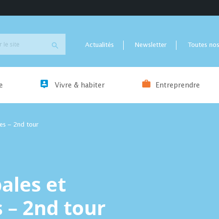
Actualités
Newsletter
Toutes nos
e
Vivre & habiter
Entreprendre
es – 2nd tour
ales et
– 2nd tour