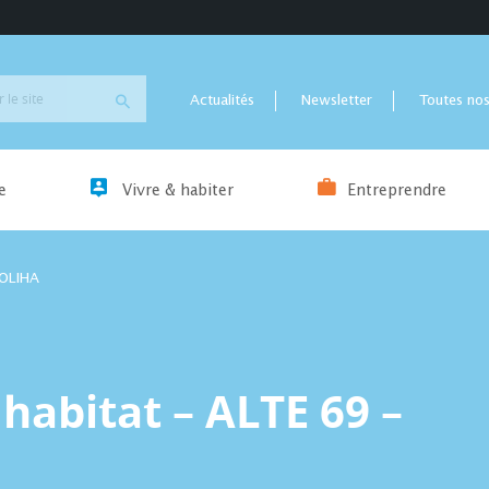
Actualités
Newsletter
Toutes nos
e
Vivre & habiter
Entreprendre
SOLIHA
habitat – ALTE 69 –