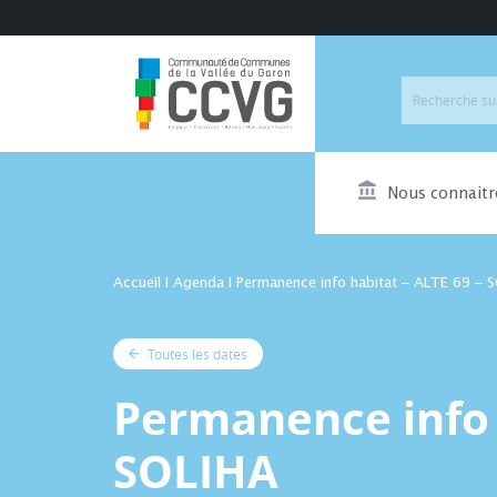
Nous connaitr
Accueil
I
Agenda
I
Permanence info habitat – ALTE 69 – 
Toutes les dates
Permanence info 
SOLIHA