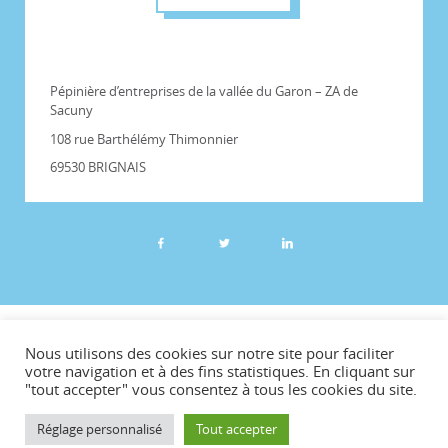
Pépinière d’entreprises de la vallée du Garon – ZA de
Sacuny
108 rue Barthélémy Thimonnier
69530 BRIGNAIS
©CCVG
Nous utilisons des cookies sur notre site pour faciliter
Plan du site
votre navigation et à des fins statistiques. En cliquant sur
"tout accepter" vous consentez à tous les cookies du site.
Mentions légales
Téléchargements
Réglage personnalisé
Tout accepter
Contact