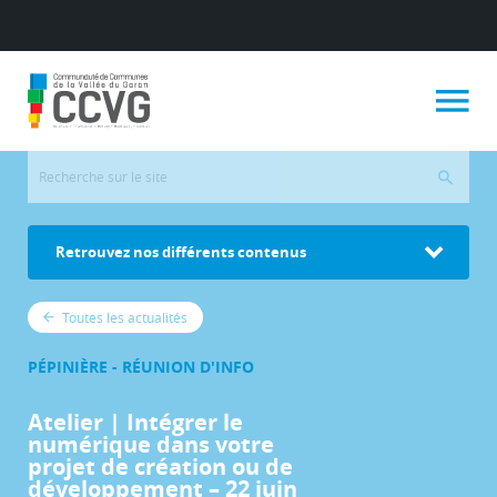
Retrouvez nos différents contenus
Toutes les actualités
PÉPINIÈRE - RÉUNION D'INFO
Atelier | Intégrer le
numérique dans votre
projet de création ou de
développement – 22 juin