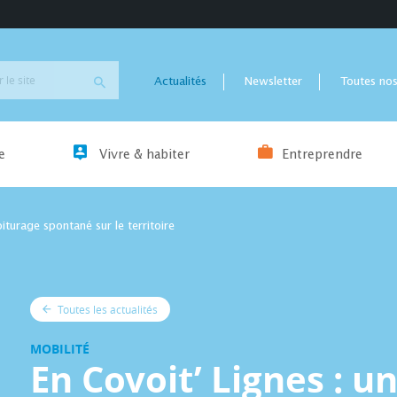
Actualités
Newsletter
Toutes nos
e
Vivre & habiter
Entreprendre
iturage spontané sur le territoire
Toutes les actualités
MOBILITÉ
En Covoit’ Lignes : u