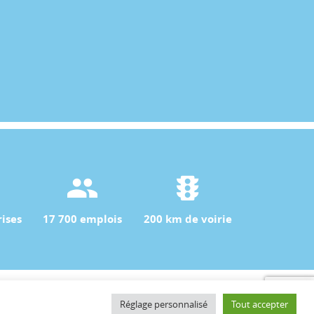
ises
17 700 emplois
200 km de voirie
Contact
Réglage personnalisé
Tout accepter