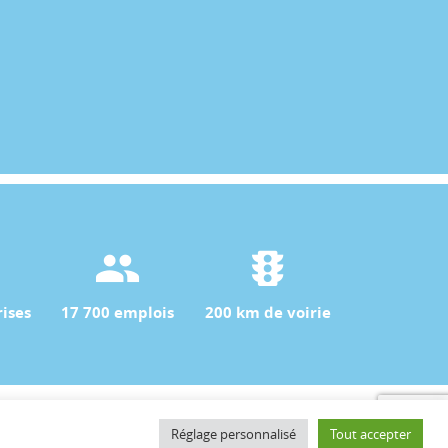
ises
17 700 emplois
200 km de voirie
Contact
Réglage personnalisé
Tout accepter