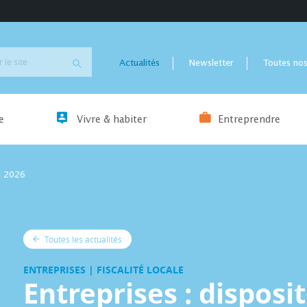
Actualités
Newsletter
Toutes nos
e
Vivre & habiter
Entreprendre
OM 2026
Toutes les actualités
ENTREPRISES | FISCALITÉ LOCALE
Entreprises : disposit