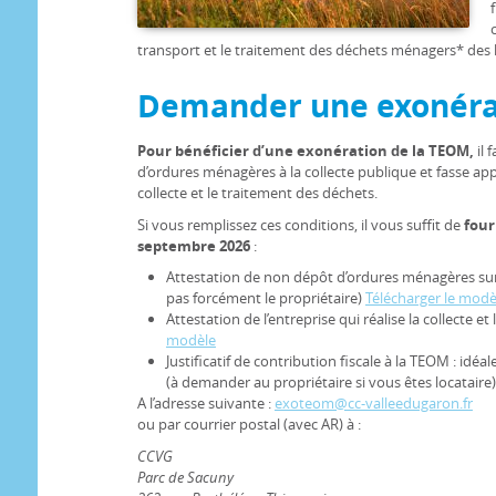
transport et le traitement des déchets ménagers* des h
Demander une exonéra
Pour bénéficier d’une exonération de la TEOM,
il 
d’ordures ménagères à la collecte publique et fasse appe
collecte et le traitement des déchets.
Si vous remplissez ces conditions, il vous suffit de
four
septembre 2026
:
Attestation de non dépôt d’ordures ménagères sur l
pas forcément le propriétaire)
Télécharger le modè
Attestation de l’entreprise qui réalise la collecte e
modèle
Justificatif de contribution fiscale à la TEOM : idéa
(à demander au propriétaire si vous êtes locataire)
A l’adresse suivante :
exoteom@cc-valleedugaron.fr
ou par courrier postal (avec AR) à :
CCVG
Parc de Sacuny