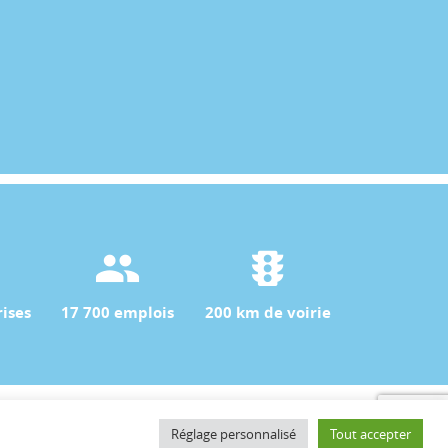
ises
17 700 emplois
200 km de voirie
Contact
Réglage personnalisé
Tout accepter