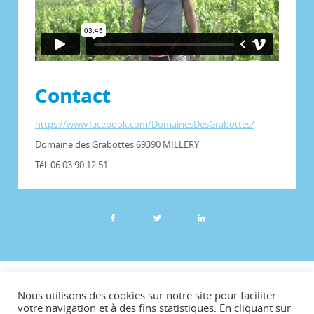
Contact
https://www.facebook.com/DomainesDesGrabottes/
Domaine des Grabottes 69390 MILLERY
Tél. 06 03 90 12 51
©CCVG
Nous utilisons des cookies sur notre site pour faciliter
Plan du site
votre navigation et à des fins statistiques. En cliquant sur