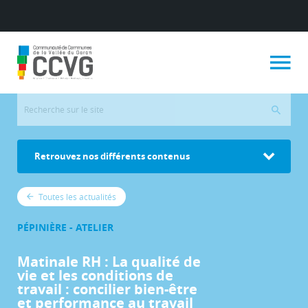
Retrouvez nos différents contenus
Toutes les actualités
PÉPINIÈRE - ATELIER
Matinale RH : La qualité de
vie et les conditions de
travail : concilier bien-être
et performance au travail