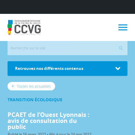
Retrouvez nos différents contenus
Toutes les actualités
TRANSITION ÉCOLOGIQUE
PCAET de l’Ouest Lyonnais :
avis de consultation du
public
Publié le 16 mars 2022 • Mis à jour le 24 mai 2022