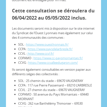
document est envisagée pour fin mai).
Cette consultation se déroulera du
06/04/2022 au 05/05/2022 inclus.
Les documents seront mis à disposition sur le site internet
du Syndicat de l’Ouest Lyonnais mais également sur celui
des 4 communautés des communes :
SOL :
https://www.ouestlyonnais.fr/
CCPA :
https://www.paysdelarbresle.fr/
CCVL :
http://www.ccvl.fr/
COPAMO :
https://www.cc-paysmornantais.fr/
CCVG :
https://www.ccvalleedugaron.com/
Ils seront également consultables en version papier aux
différents sièges des collectivités :
SOL : 25 chemin du stade – 69670 VAUGNERAY
CCPA : 117 rue Pierre Passemard – 69210 L’ARBRESLE
CCVL : 27 chemin du stade – 69670 VAUGNERAY
COPAMO : 50 avenue du Pays Mornantais – 69440
MORNANT
CCVG : 262 rue Barthélémy Thimonier – 69530