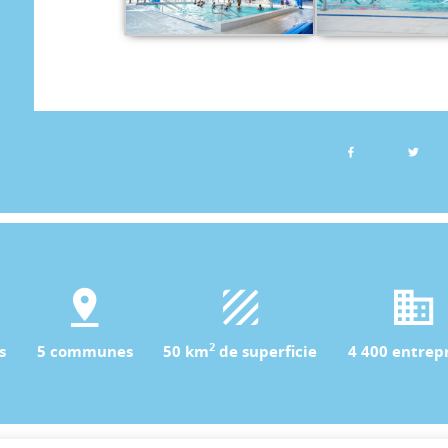
2
s
5 communes
50 km
de superficie
4 400 entrepr