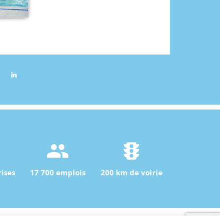
ises
17 700 emplois
200 km de voirie