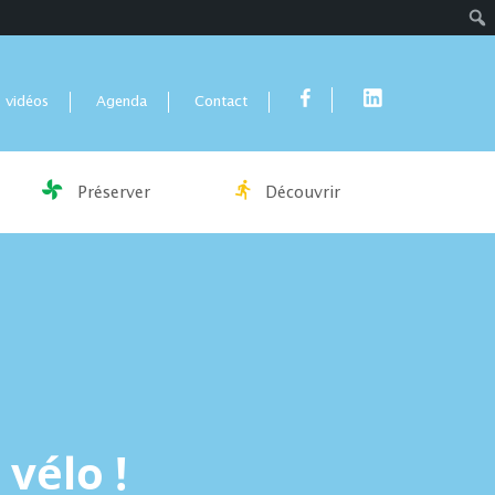
Rech
 vidéos
Agenda
Contact
Préserver
Découvrir
 vélo !