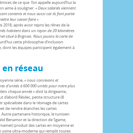
émices de ce que l’on appelle aujourd’hui la
ion aime à souligner.
« Deux salariés viennent
 sont contents et nous aussi car ils font partie
mettre leur savoir-faire »
 2018, après avoir repris les rênes de la
riés habitent dans un rayon de 20 kilomètres.
t situé à Brignais. Nous jouons la carte de
rd’hui cette philosophie d’inclusion
, dont les équipes participent également à
n en réseau
moyenne série,
« nous concevons et
s d’unités à 600 000 unités pour notre plus
teliers chaque année »
dixit la dirigeante,
ut d’abord Résilec, petite structure (8
 spécialisée dans le résinage de cartes
met de rendre étanches les cartes
 Autre partenaire historique, le tunisien
alid Benamor et la direction de Sgame,
mmamet) produit des cartes en moyenne et
e usine ultra-moderne qui remplit toutes