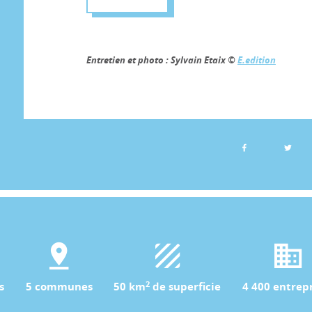
Entretien et photo : Sylvain Etaix ©
E.edition
2
s
5 communes
50 km
de superficie
4 400 entrepr