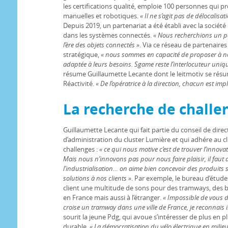
les certifications qualité, emploie 100 personnes qui 
manuelles et robotiques.
« Il ne s’agit pas de délocalisat
Depuis 2019, un partenariat a été établi avec la société
dans les systèmes connectés.
« Nous recherchions un pa
l’ère des objets connectés »
. Via ce réseau de partenaire
stratégique,
« nous sommes en capacité de proposer à nos 
adaptée à leurs besoins. Sgame reste l’interlocuteur uniqu
résume Guillaumette Lecante dont le leitmotiv se résum
Réactivité.
« De l’opératrice à la direction, chacun est imp
La recherche de challe
Guillaumette Lecante qui fait partie du conseil de dire
d’administration du cluster Lumière et qui adhére au 
challenges :
« ce qui nous motive c’est de trouver l’innovat
Mais nous n’innovons pas pour nous faire plaisir, il faut a
l’industrialisation… on aime bien concevoir des produits
solutions à nos clients »
. Par exemple, le bureau d’étud
client une multitude de sons pour des tramways, des b
en France mais aussi à l’étranger.
« Impossible de vous d
croise un tramway dans une ville de France, je reconnais 
sourit la jeune Pdg, qui avoue s’intéresser de plus en plus
durable.
« La démocratisation du vélo électrique en mil