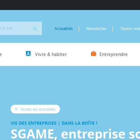
Actualités
Newsletter
Toutes nos
e
Vivre & habiter
Entreprendre
Toutes les actualités
VIE DES ENTREPRISES | DANS LA BOÎTE !
SGAME, entreprise so