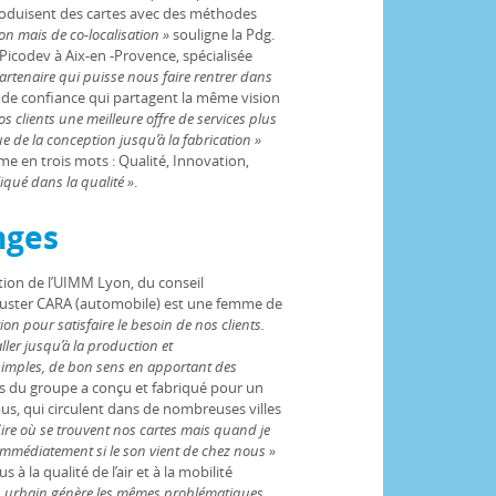
produisent des cartes avec des méthodes
ion mais de co-localisation »
souligne la Pdg.
 Picodev à Aix-en -Provence, spécialisée
rtenaire qui puisse nous faire rentrer dans
s de confiance qui partagent la même vision
clients une meilleure offre de services plus
e de la conception jusqu’à la fabrication »
e en trois mots : Qualité, Innovation,
liqué dans la qualité »
.
nges
ction de l’UIMM Lyon, du conseil
cluster CARA (automobile) est une femme de
ion pour satisfaire le besoin de nos clients.
ller jusqu’à la production et
 simples, de bon sens en apportant des
es du groupe a conçu et fabriqué pour un
us, qui circulent dans de nombreuses villes
ire où se trouvent nos cartes mais quand je
immédiatement si le son vient de chez nous »
 à la qualité de l’air et à la mobilité
ieu urbain génère les mêmes problématiques