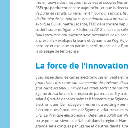
mis en œuvre des mesures inclusives et sociales (les pr
RSE) qui perdurent encore aujourd’hui et que la direct
de partir en retraite. Ils reviennent 1 jour par semaine. Ils
de l’histoire de l’entreprise et ils continuent ainsi de trans
explique Guillaumette Lecante, PDG de la société depuis
société sœur de Sgame, Résilec en 2010.
« Tous nos sala
Nous recrutons actuellement deux personnes via un cabine
la proximité »
explique la jeune et dynamique Pdg. Aujou
perdure et explique en partie la performance de la Pme
la stratégie de l’entreprise.
La force de l’innovatio
Spécialisée dans les cartes électroniques en petite et 
produisons des cartes sur commande, de quelques dizaine
gros client. Au total, 1 millions de cartes sortent de nos a
Sgame tire sa force d’un réseau de partenaires. Il y a to
salariés) située dans les mêmes bâtiments que Sgame et
électroniques. L’enrobage en résine « ou potting » per
électroniques fabriquées par Sgame ou d’autres clients.
LPE (La Pratique électronique). Détenue à 50/50 par W
cette pme tunisienne de Nabeul (dans la région d’Ha
grande série conçues par Sgame et d’autres clients. Un