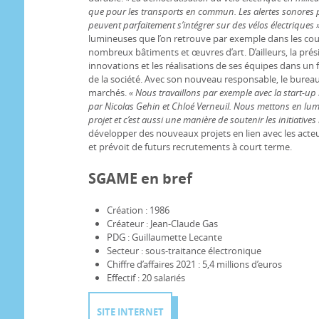
que pour les transports en commun. Les alertes sonores p
peuvent parfaitement s’intégrer sur des vélos électriques 
lumineuses que l’on retrouve par exemple dans les coul
nombreux bâtiments et œuvres d’art. D’ailleurs, la prési
innovations et les réalisations de ses équipes dans un
de la société. Avec son nouveau responsable, le bure
marchés.
« Nous travaillons par exemple avec la start-up 
par Nicolas Gehin et Chloé Verneuil. Nous mettons en lumiè
projet et c’est aussi une manière de soutenir les initiatives 
développer des nouveaux projets en lien avec les acteu
et prévoit de futurs recrutements à court terme.
SGAME en bref
Création : 1986
Créateur : Jean-Claude Gas
PDG : Guillaumette Lecante
Secteur : sous-traitance électronique
Chiffre d’affaires 2021 : 5,4 millions d’euros
Effectif : 20 salariés
SITE INTERNET