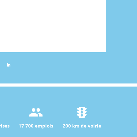
ises
17 700 emplois
200 km de voirie