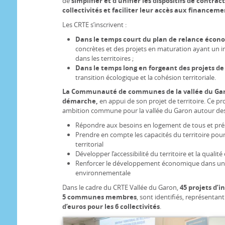
de
simplifier et d’unifier les dispositifs de contra
collectivités et faciliter leur accès aux financeme
Les CRTE s’inscrivent :
Dans le temps court du plan de relance écon
concrètes et des projets en maturation ayant un im
dans les territoires ;
Dans le temps long en forgeant des projets de 
transition écologique et la cohésion territoriale.
La Communauté de communes de la vallée du Garon
démarche,
en appui de son projet de territoire. Ce pro
ambition commune pour la vallée du Garon autour des 
Répondre aux besoins en logement de tous et prése
Prendre en compte les capacités du territoire pou
territorial
Développer l’accessibilité du territoire et la quali
Renforcer le développement économique dans un
environnementale
Dans le cadre du CRTE Vallée du Garon,
45 projets d’i
5 communes membres
, sont identifiés, représentan
d’euros pour les 6 collectivités
.