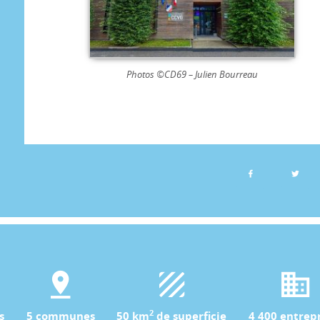
Photos ©CD69 – Julien Bourreau
2
s
5 communes
50 km
de superficie
4 400 entrepr