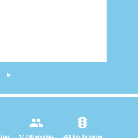
ises
17 700 emplois
200 km de voirie