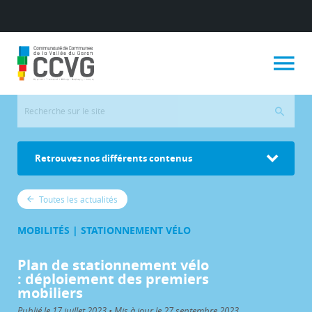
Retrouvez nos différents contenus
Toutes les actualités
MOBILITÉS | STATIONNEMENT VÉLO
Plan de stationnement vélo
: déploiement des premiers
mobiliers
Publié le 17 juillet 2023 • Mis à jour le 27 septembre 2023