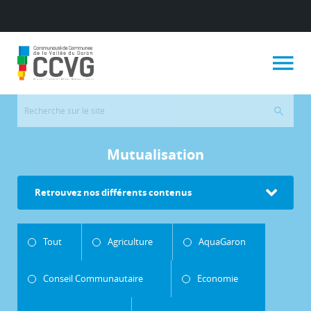
Mutualisation
Retrouvez nos différents contenus
Tout
Agriculture
AquaGaron
Conseil Communautaire
Economie