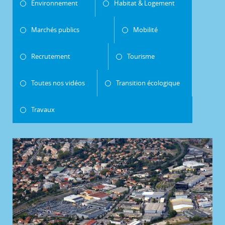
Environnement
Habitat & Logement
Marchés publics
Mobilité
Recrutement
Tourisme
Toutes nos vidéos
Transition écologique
Travaux