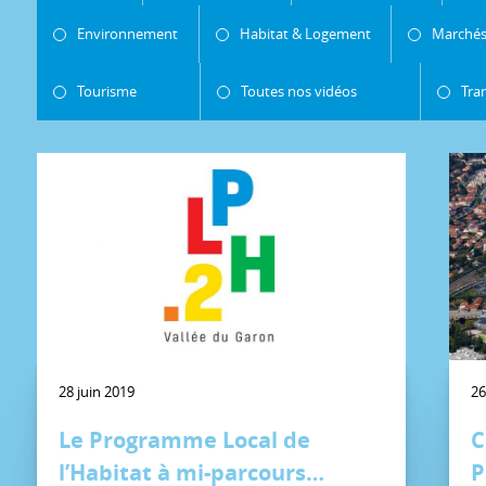
Environnement
Habitat & Logement
Marchés
Tourisme
Toutes nos vidéos
Tra
28 juin 2019
26
Le Programme Local de
C
l’Habitat à mi-parcours…
P