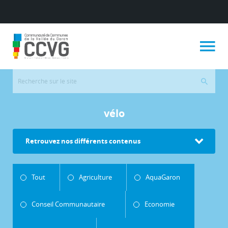
vélo
Retrouvez nos différents contenus
Tout
Agriculture
AquaGaron
Conseil Communautaire
Economie