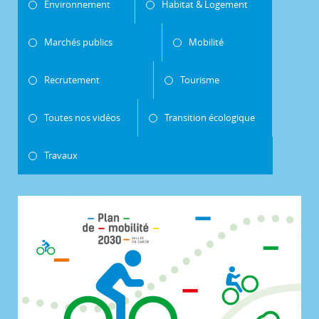
Environnement
Habitat & Logement
Marchés publics
Mobilité
Recrutement
Tourisme
Toutes nos vidéos
Transition écologique
Travaux