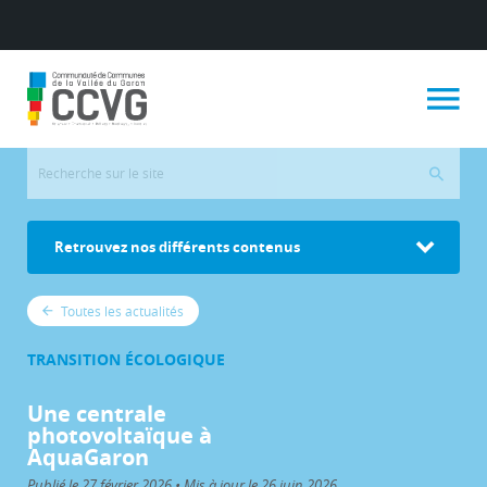
Retrouvez nos différents contenus
Toutes les actualités
TRANSITION ÉCOLOGIQUE
Une centrale
photovoltaïque à
AquaGaron
Publié le 27 février 2026 • Mis à jour le 26 juin 2026