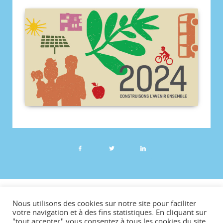
©CCVG
Nous utilisons des cookies sur notre site pour faciliter
Plan du site
votre navigation et à des fins statistiques. En cliquant sur
"tout accepter" vous consentez à tous les cookies du site.
Mentions légales