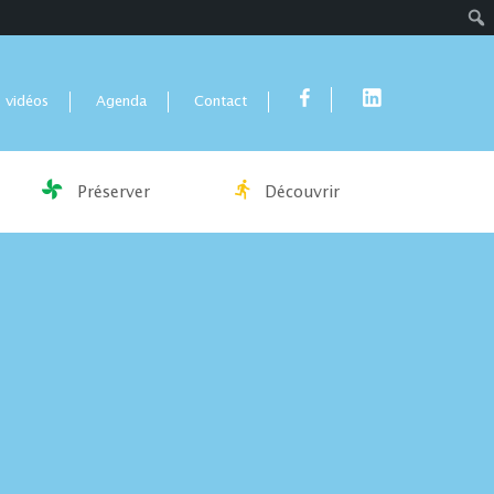
Rech
 vidéos
Agenda
Contact
Préserver
Découvrir
e