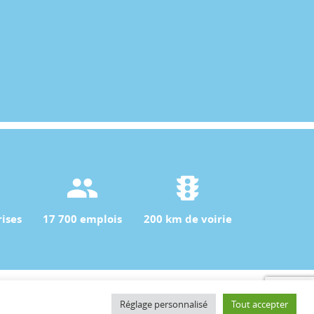
ises
17 700 emplois
200 km de voirie
Contact
Réglage personnalisé
Tout accepter