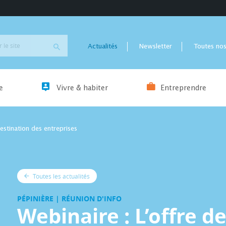
Actualités
Newsletter
Toutes nos
e
Vivre & habiter
Entreprendre
estination des entreprises
Toutes les actualités
PÉPINIÈRE | RÉUNION D'INFO
Webinaire : L’offre d