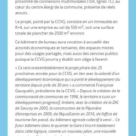
proximité de connexions multimodales (TER, lignes TC), au
cœur du centre élargi de la commune, présente de réels
atouts.
Le projet, porté par la CCVG, consiste en un immeuble en
2
R+4, sur une emprise au sol de 550 m
, soit une surface
2
totale de plancher de 2500 m
environ.
Ce bâtiment de bureau aura vocation à accueillir des
activités économiques et tertiaires, des espaces mixtes
pour des usages partagés, mais aussi des services publics
puisque la CCVG pourra y établir son siège à l’avenir.
« Ce sera vraisemblablement le projet phare des 25
prochaines années pour la CCVG, en lien avec la volonté d’un
développement économique qui a porté le développement du
territoire depuis près de 30 ans »
a commenté Françoise
Gauquelin, présidente de la CCVG.
« Depuis la création de la
communauté de communes en 1996, le territoire a suivi un
développement progressif, linéaire, avec la création de la ZAC
de Sacuny en 2003, la construction de la Pépinière
d’entreprises en 2009, de l’AquaGaron en 2016, de l’office de
tourisme l’an passé, du bâtiment agricole collectif à venir… Ce
futur bâtiment dans le quartier la Gare s’inscrit totalement
dans cette logique, comme un nouveau jalon, une nouvelle