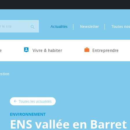
Actualités
Newsletter
Toutes nos
e
Vivre & habiter
Entreprendre
estion
Toutes les actualités
ENVIRONNEMENT
ENS vallée en Barret 