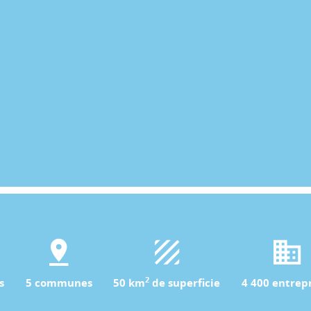
2
s
5 communes
50 km
de superficie
4 400 entrepr