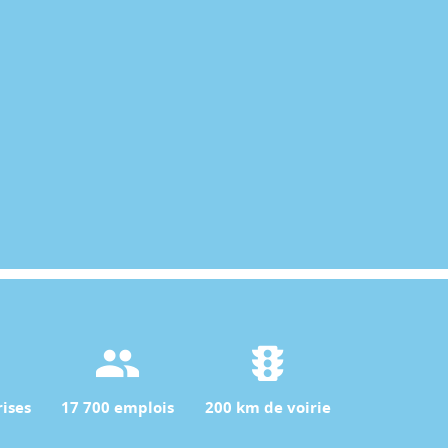
ises
17 700 emplois
200 km de voirie