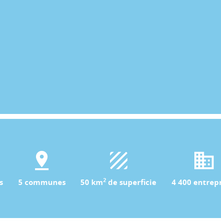
2
s
5 communes
50 km
de superficie
4 400 entrepr