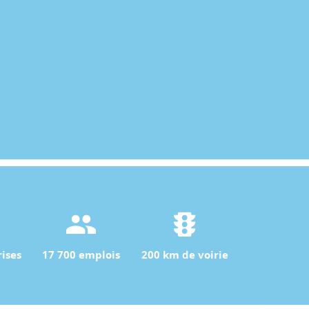
ises
17 700 emplois
200 km de voirie