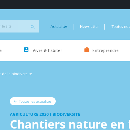
Actualités
Newsletter
Toutes nos
e
Vivre & habiter
Entreprendre
 de la biodiversité
Toutes les actualités
AGRICULTURE 2030 I BIODIVERSITÉ
Chantiers nature en