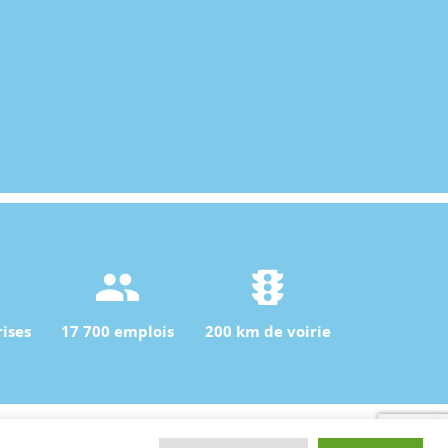
ises
17 700 emplois
200 km de voirie