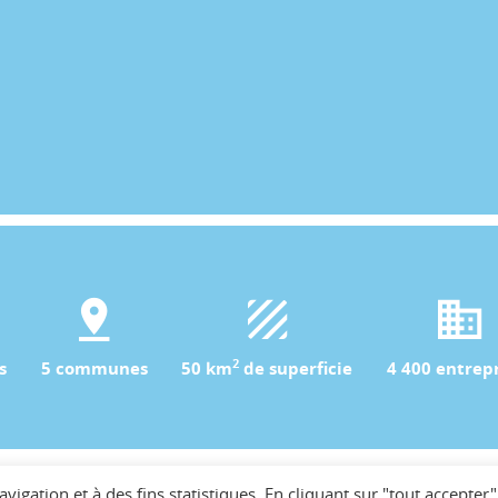
2
s
5 communes
50 km
de superficie
4 400 entrepr
avigation et à des fins statistiques. En cliquant sur "tout accepter"