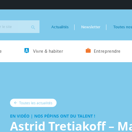
Actualités
Newsletter
Toutes nos
e
Vivre & habiter
Entreprendre
Toutes les actualités
EN VIDÉO | NOS PÉPINS ONT DU TALENT !
Astrid Tretiakoff – 