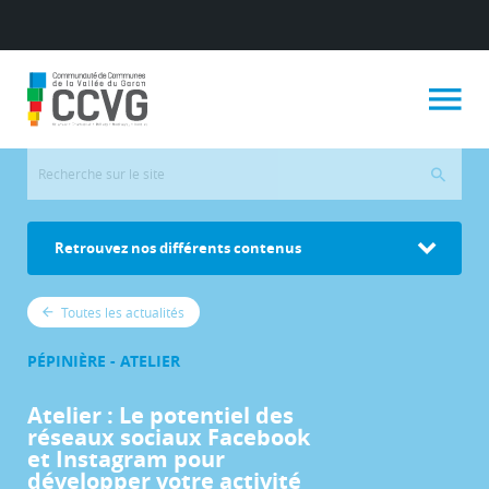
Retrouvez nos différents contenus
Toutes les actualités
PÉPINIÈRE - ATELIER
Atelier : Le potentiel des
réseaux sociaux Facebook
et Instagram pour
développer votre activité