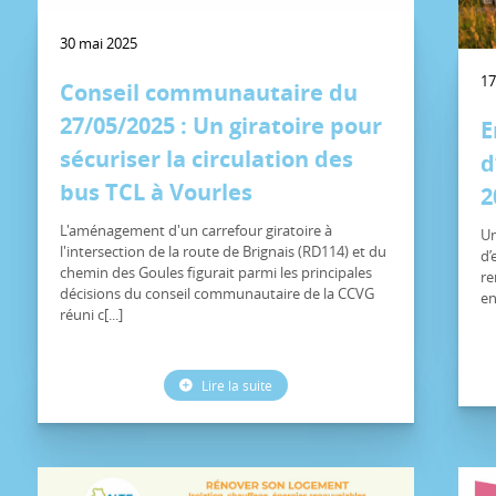
30 mai 2025
17
Conseil communautaire du
27/05/2025 : Un giratoire pour
E
sécuriser la circulation des
d
bus TCL à Vourles
2
L'aménagement d'un carrefour giratoire à
Un
l'intersection de la route de Brignais (RD114) et du
d’
chemin des Goules figurait parmi les principales
re
décisions du conseil communautaire de la CCVG
en
réuni c[...]
Lire la suite