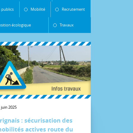
 publics
Mobilité
Recrutement
nsition écologique
Travaux
 juin 2025
rignais : sécurisation des
obilités actives route du