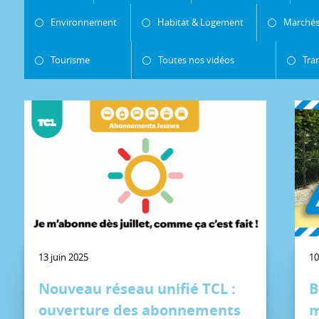
Environnement
Habitat & Logement
Marchés
Tourisme
Toutes nos vidéos
Tra
13 juin 2025
10
Nouveau réseau unifié TCL :
B
ouverture des abonnements
m