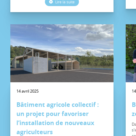
Lire la suite
14 avril 2025
14
Bâtiment agricole collectif :
B
un projet pour favoriser
z
l’installation de nouveaux
Da
s'
agriculteurs
co