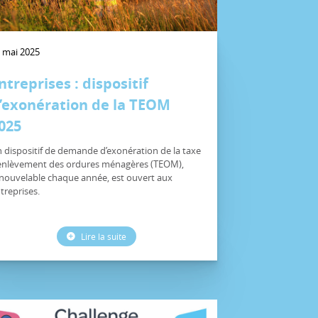
 mai 2025
ntreprises : dispositif
’exonération de la TEOM
025
 dispositif de demande d’exonération de la taxe
enlèvement des ordures ménagères (TEOM),
nouvelable chaque année, est ouvert aux
treprises.
Lire la suite