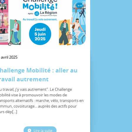
 avril 2025
hallenge Mobilité : aller au
ravail autrement
u travail, j'y vais autrement". Le Challenge
bilité vise à promouvoir les modes de
ansports alternatifs : marche, vélo, transports en
mmun, covoiturage... auprès des actifs pour
urs dép[...]
Lire la suite