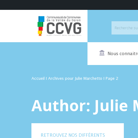
Nous connaitr
Accueil
I
Archives pour Julie Marchetto
I
Page 2
Author:
Julie
RETROUVEZ NOS DIFFÉRENTS