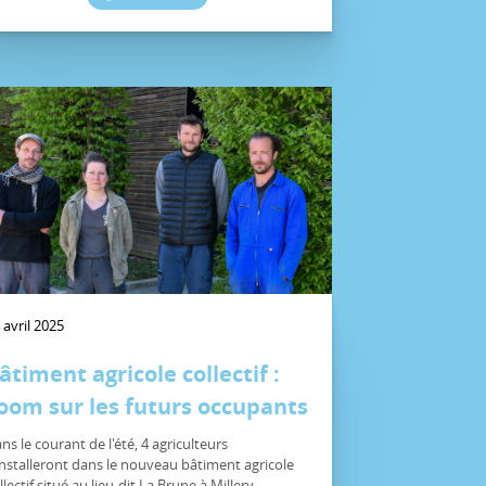
 avril 2025
âtiment agricole collectif :
oom sur les futurs occupants
ns le courant de l'été, 4 agriculteurs
installeront dans le nouveau bâtiment agricole
llectif situé au lieu-dit La Brune à Millery.