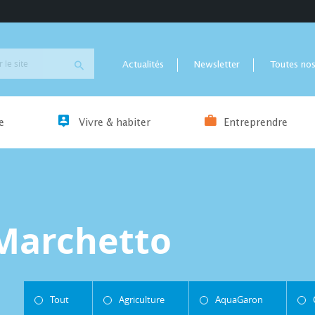
Actualités
Newsletter
Toutes nos
e
Vivre & habiter
Entreprendre
 Marchetto
Tout
Agriculture
AquaGaron