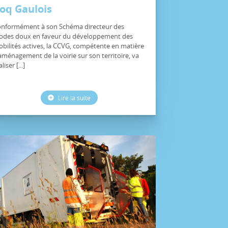
oq Gaulois
nformément à son Schéma directeur des
des doux en faveur du développement des
bilités actives, la CCVG, compétente en matière
aménagement de la voirie sur son territoire, va
liser [...]
Lire la suite