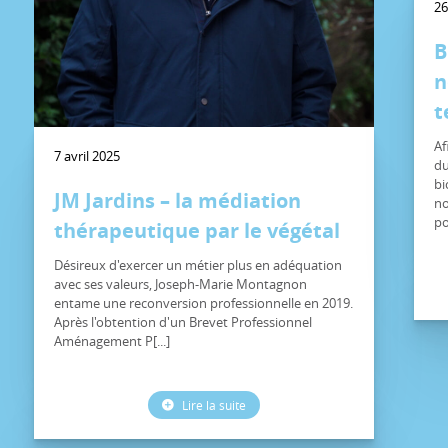
26
B
n
t
Af
7 avril 2025
du
bi
JM Jardins – la médiation
no
po
thérapeutique par le végétal
Désireux d'exercer un métier plus en adéquation
avec ses valeurs, Joseph-Marie Montagnon
entame une reconversion professionnelle en 2019.
Après l'obtention d'un Brevet Professionnel
Aménagement P[...]
Lire la suite