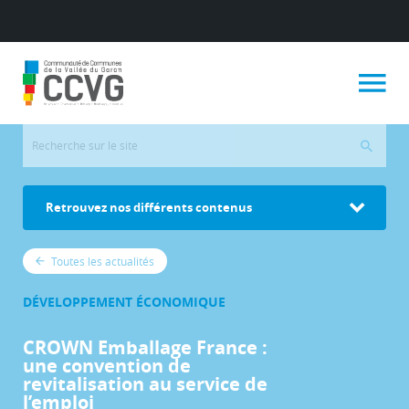
Retrouvez nos différents contenus
Toutes les actualités
DÉVELOPPEMENT ÉCONOMIQUE
CROWN Emballage France :
une convention de
revitalisation au service de
l’emploi