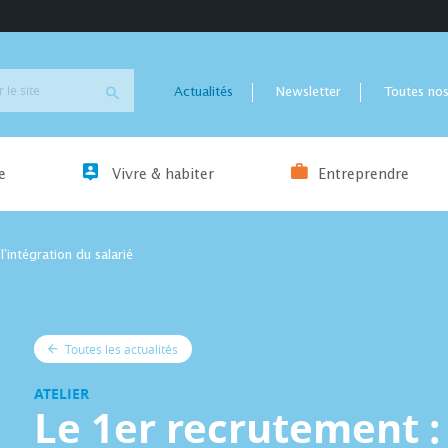
Actualités
Newsletter
Toutes nos
e
Vivre & habiter
Entreprendre
l’intégration du salarié
Toutes les actualités
ATELIER
Le 1er recrutement : 