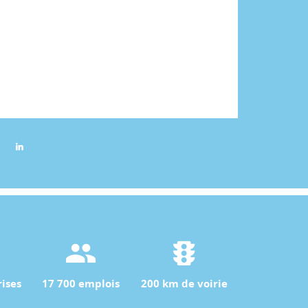
ises
17 700 emplois
200 km de voirie