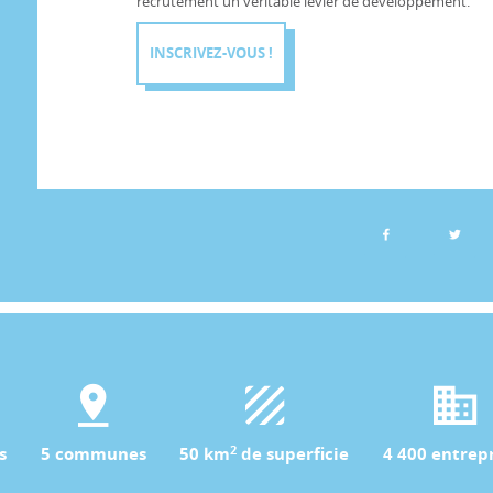
recrutement un véritable levier de développement.
INSCRIVEZ-VOUS !
2
s
5 communes
50 km
de superficie
4 400 entrepr