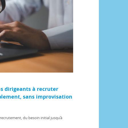
es dirigeants à recruter
blement, sans improvisation
recrutement, du besoin initial jusqu’à