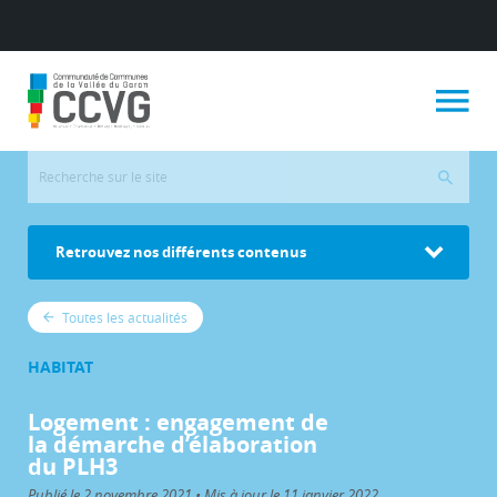
Retrouvez nos différents contenus
Toutes les actualités
HABITAT
Logement : engagement de
la démarche d’élaboration
du PLH3
Publié le 2 novembre 2021 • Mis à jour le 11 janvier 2022