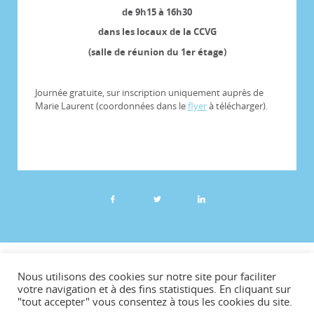
de 9h15 à 16h30
dans les locaux de la CCVG
(salle de réunion du 1er étage)
Journée gratuite, sur inscription uniquement auprès de
Marie Laurent (coordonnées dans le
flyer
à télécharger).
©CCVG
Nous utilisons des cookies sur notre site pour faciliter
Plan du site
votre navigation et à des fins statistiques. En cliquant sur
"tout accepter" vous consentez à tous les cookies du site.
Mentions légales