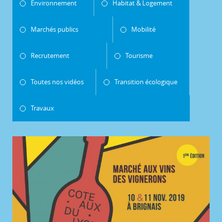
Environnement
Habitat & Logement
Marchés publics
Mobilité
Recrutement
Tourisme
Toutes nos vidéos
Transition écologique
Travaux