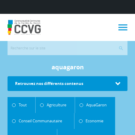
aquagaron
Retrouvez nos différents contenus
Tout
Agriculture
AquaGaron
Conseil Communautaire
Economie