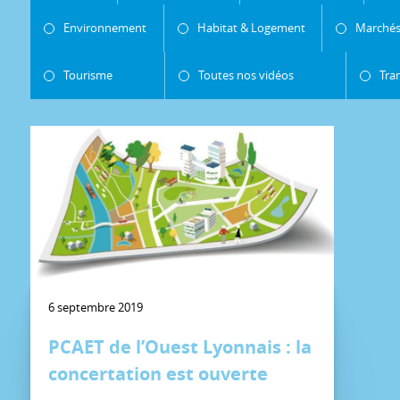
Environnement
Habitat & Logement
Marchés
Tourisme
Toutes nos vidéos
Tra
6 septembre 2019
PCAET de l’Ouest Lyonnais : la
concertation est ouverte