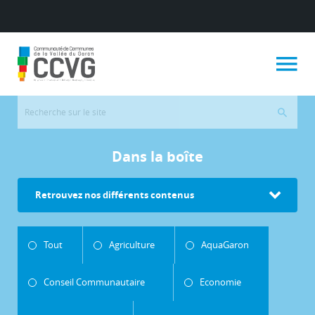
Dans la boîte
Retrouvez nos différents contenus
Tout
Agriculture
AquaGaron
Conseil Communautaire
Economie