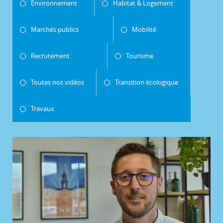
Environnement
Habitat & Logement
Marchés publics
Mobilité
Recrutement
Tourisme
Toutes nos vidéos
Transition écologique
Travaux