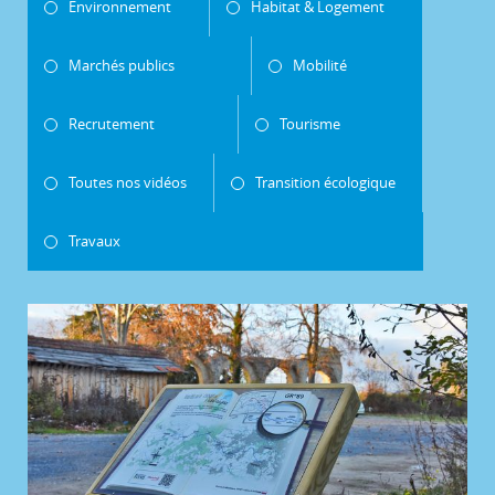
Environnement
Habitat & Logement
Marchés publics
Mobilité
Recrutement
Tourisme
Toutes nos vidéos
Transition écologique
Travaux