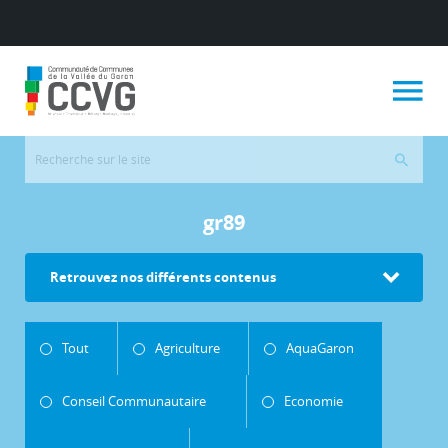
gr89
Retrouvez nos différents contenus
Tout
Agriculture
AquaGaron
Conseil Communautaire
Economie