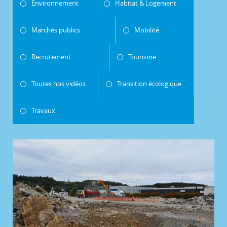
Environnement
Habitat & Logement
Marchés publics
Mobilité
Recrutement
Tourisme
Toutes nos vidéos
Transition écologique
Travaux