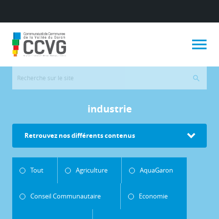
industrie
Retrouvez nos différents contenus
Tout
Agriculture
AquaGaron
Conseil Communautaire
Economie