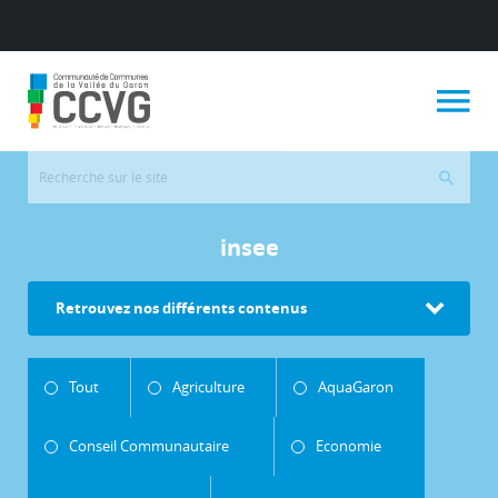
insee
Retrouvez nos différents contenus
Tout
Agriculture
AquaGaron
Conseil Communautaire
Economie