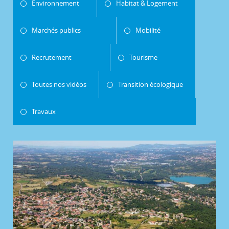
Environnement
Habitat & Logement
Marchés publics
Mobilité
Recrutement
Tourisme
Toutes nos vidéos
Transition écologique
Travaux