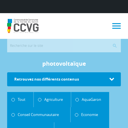
photovoltaïque
Retrouvez nos différents contenus
Tout
Agriculture
AquaGaron
Conseil Communautaire
Economie