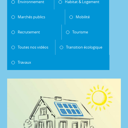
Environnement
Habitat & Logement
Marchés publics
Mobilité
Recrutement
Tourisme
Toutes nos vidéos
Transition écologique
Travaux