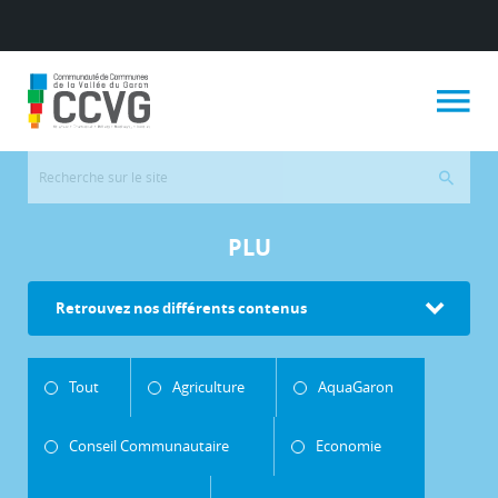
PLU
Retrouvez nos différents contenus
Tout
Agriculture
AquaGaron
Conseil Communautaire
Economie