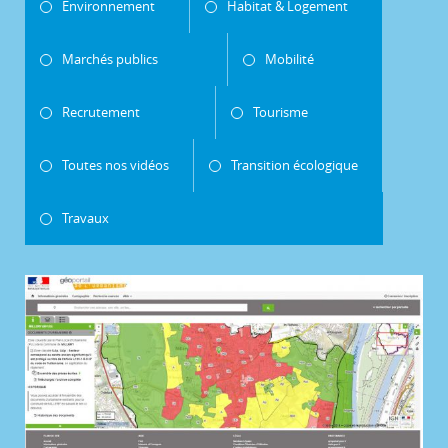
Environnement
Habitat & Logement
Marchés publics
Mobilité
Recrutement
Tourisme
Toutes nos vidéos
Transition écologique
Travaux