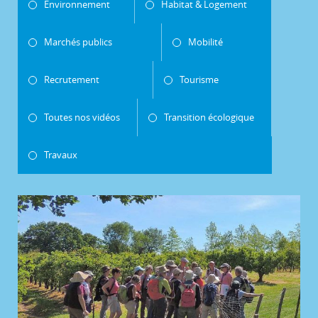
Environnement
Habitat & Logement
Marchés publics
Mobilité
Recrutement
Tourisme
Toutes nos vidéos
Transition écologique
Travaux