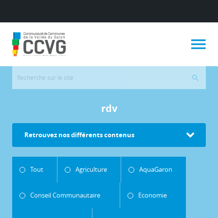
rdv
Retrouvez nos différents contenus
Tout
Agriculture
AquaGaron
Conseil Communautaire
Economie